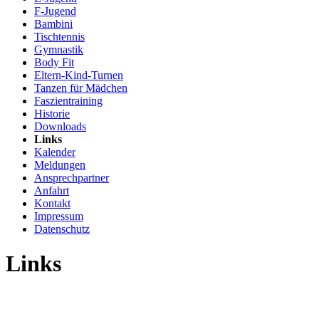
F-Jugend
Bambini
Tischtennis
Gymnastik
Body Fit
Eltern-Kind-Turnen
Tanzen für Mädchen
Faszientraining
Historie
Downloads
Links
Kalender
Meldungen
Ansprechpartner
Anfahrt
Kontakt
Impressum
Datenschutz
Links