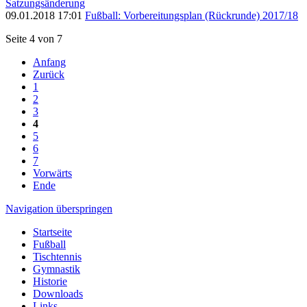
Satzungsänderung
09.01.2018 17:01
Fußball: Vorbereitungsplan (Rückrunde) 2017/18
Seite 4 von 7
Anfang
Zurück
1
2
3
4
5
6
7
Vorwärts
Ende
Navigation überspringen
Startseite
Fußball
Tischtennis
Gymnastik
Historie
Downloads
Links