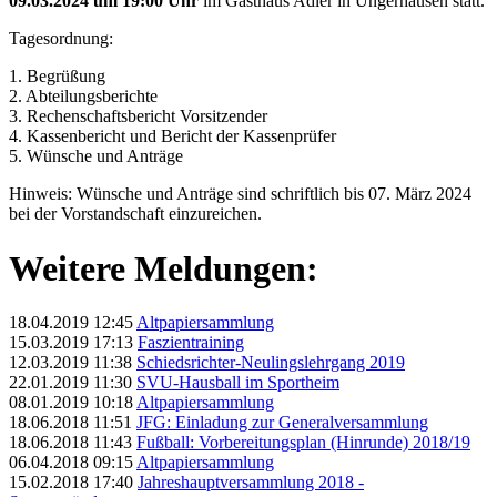
09.03.2024 um 19:00
Uhr
im Gasthaus Adler in Ungerhausen statt.
Tagesordnung:
1. Begrüßung
2. Abteilungsberichte
3. Rechenschaftsbericht Vorsitzender
4. Kassenbericht und Bericht der Kassenprüfer
5. Wünsche und Anträge
Hinweis: Wünsche und Anträge sind schriftlich bis 07. März 2024
bei der Vorstandschaft einzureichen.
Weitere Meldungen:
18.04.2019 12:45
Altpapiersammlung
15.03.2019 17:13
Faszientraining
12.03.2019 11:38
Schiedsrichter-Neulingslehrgang 2019
22.01.2019 11:30
SVU-Hausball im Sportheim
08.01.2019 10:18
Altpapiersammlung
18.06.2018 11:51
JFG: Einladung zur Generalversammlung
18.06.2018 11:43
Fußball: Vorbereitungsplan (Hinrunde) 2018/19
06.04.2018 09:15
Altpapiersammlung
15.02.2018 17:40
Jahreshauptversammlung 2018 -