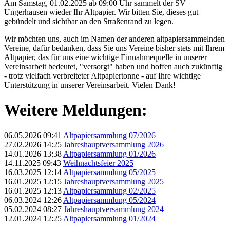
Am Samstag, 01.02.2025 ab 09:00 Uhr sammelt der SV
Ungerhausen wieder Ihr Altpapier. Wir bitten Sie, dieses gut
gebündelt und sichtbar an den Straßenrand zu legen.
Wir möchten uns, auch im Namen der anderen altpapiersammelnden
Vereine, dafür bedanken, dass Sie uns Vereine bisher stets mit Ihrem
Altpapier, das für uns eine wichtige Einnahmequelle in unserer
Vereinsarbeit bedeutet, "versorgt" haben und hoffen auch zukünftig
- trotz vielfach verbreiteter Altpapiertonne - auf Ihre wichtige
Unterstützung in unserer Vereinsarbeit. Vielen Dank!
Weitere Meldungen:
06.05.2026 09:41
Altpapiersammlung 07/2026
27.02.2026 14:25
Jahreshauptversammlung 2026
14.01.2026 13:38
Altpapiersammlung 01/2026
14.11.2025 09:43
Weihnachtsfeier 2025
16.03.2025 12:14
Altpapiersammlung 05/2025
16.01.2025 12:15
Jahreshauptversammlung 2025
16.01.2025 12:13
Altpapiersammlung 02/2025
06.03.2024 12:26
Altpapiersammlung 05/2024
05.02.2024 08:27
Jahreshauptversammlung 2024
12.01.2024 12:25
Altpapiersammlung 01/2024