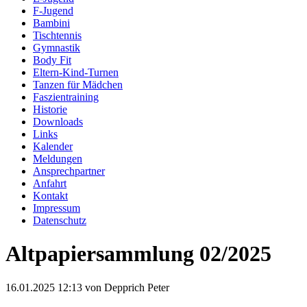
F-Jugend
Bambini
Tischtennis
Gymnastik
Body Fit
Eltern-Kind-Turnen
Tanzen für Mädchen
Faszientraining
Historie
Downloads
Links
Kalender
Meldungen
Ansprechpartner
Anfahrt
Kontakt
Impressum
Datenschutz
Altpapiersammlung 02/2025
16.01.2025 12:13
von Depprich Peter