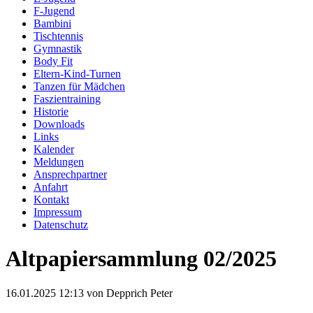
F-Jugend
Bambini
Tischtennis
Gymnastik
Body Fit
Eltern-Kind-Turnen
Tanzen für Mädchen
Faszientraining
Historie
Downloads
Links
Kalender
Meldungen
Ansprechpartner
Anfahrt
Kontakt
Impressum
Datenschutz
Altpapiersammlung 02/2025
16.01.2025 12:13
von Depprich Peter