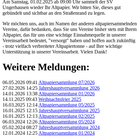
Am Samstag, 01.02.2025 ab 09:00 Uhr sammelt der SV
Ungerhausen wieder Ihr Altpapier. Wir bitten Sie, dieses gut
gebündelt und sichtbar an den Straßenrand zu legen.
Wir möchten uns, auch im Namen der anderen altpapiersammelnden
Vereine, dafür bedanken, dass Sie uns Vereine bisher stets mit Ihrem
Altpapier, das für uns eine wichtige Einnahmequelle in unserer
Vereinsarbeit bedeutet, "versorgt" haben und hoffen auch zukünftig
- trotz vielfach verbreiteter Altpapiertonne - auf Ihre wichtige
Unterstützung in unserer Vereinsarbeit. Vielen Dank!
Weitere Meldungen:
06.05.2026 09:41
Altpapiersammlung 07/2026
27.02.2026 14:25
Jahreshauptversammlung 2026
14.01.2026 13:38
Altpapiersammlung 01/2026
14.11.2025 09:43
Weihnachtsfeier 2025
16.03.2025 12:14
Altpapiersammlung 05/2025
16.01.2025 12:15
Jahreshauptversammlung 2025
16.01.2025 12:13
Altpapiersammlung 02/2025
06.03.2024 12:26
Altpapiersammlung 05/2024
05.02.2024 08:27
Jahreshauptversammlung 2024
12.01.2024 12:25
Altpapiersammlung 01/2024