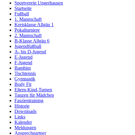
Sportverein Ungerhausen
Startseite
Fußball
1. Mannschaft
Kreisklasse Allgäu 1
Pokalturniere
2. Mannschaft
B-Klasse Allgäu 6
Jugendfußball
A- bis D-Jugend
E-Jugend
F-Jugend
Bambini
Tischtennis
Gymnastik
Body Fit
Eltern-Kind-Turnen
Tanzen für Mädchen
Faszientraining
Historie
Downloads
Links
Kalender
Meldungen
Ansprechpartner