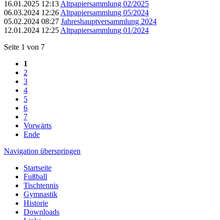
16.01.2025 12:13
Altpapiersammlung 02/2025
06.03.2024 12:26
Altpapiersammlung 05/2024
05.02.2024 08:27
Jahreshauptversammlung 2024
12.01.2024 12:25
Altpapiersammlung 01/2024
Seite 1 von 7
1
2
3
4
5
6
7
Vorwärts
Ende
Navigation überspringen
Startseite
Fußball
Tischtennis
Gymnastik
Historie
Downloads